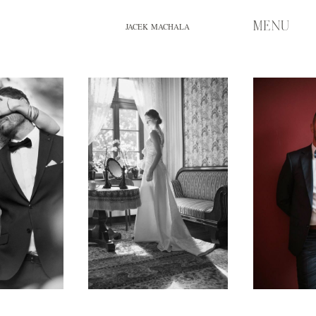
MENU
JACEK MACHALA
START
PORTFOLIO
HISTORIE
FILM
O MNIE