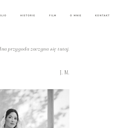
OLIO
HISTORIE
FILM
O MNIE
KONTAKT
na przygoda zaczyna się tutaj.
J. M.