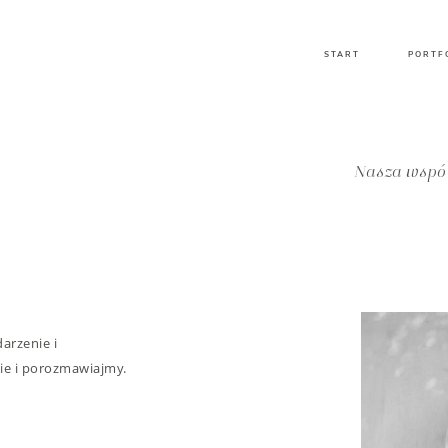
START
PORTF
Nasza wspól
arzenie i
nie i porozmawiajmy.