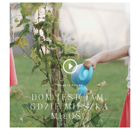
Domu
sesja rodzinna
DOM JEST TAM,
GDZIE MIESZKA
MIŁOŚĆ