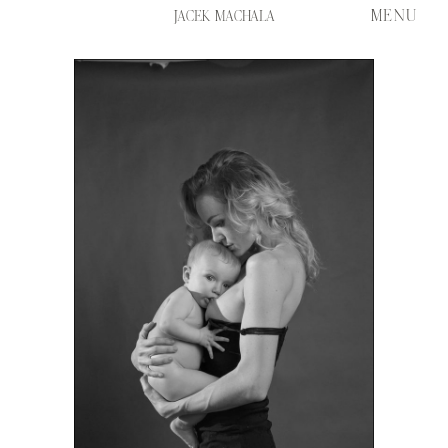
MENU
JACEK MACHALA
START
PORTFOLIO
HISTORIE
FILM