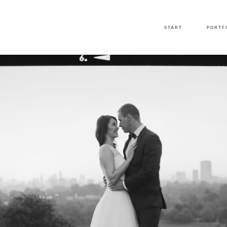
START
PORTF