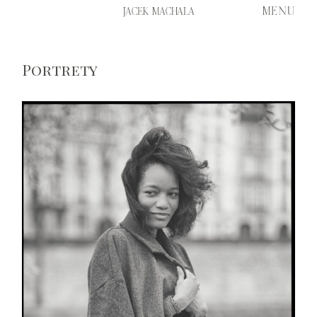
MENU
JACEK MACHALA
Portrety
START
PORTFOLIO
HISTORIE
FILM