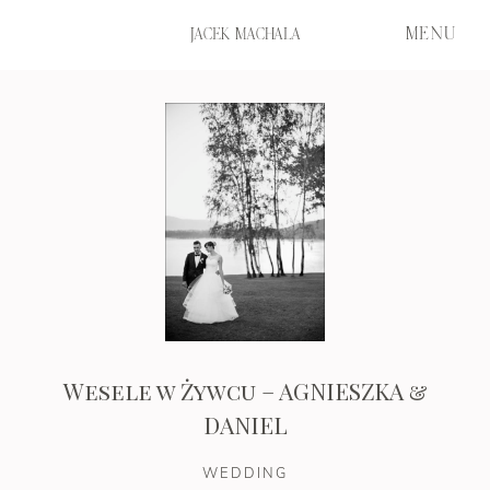
MENU
JACEK MACHALA
START
PORTFOLIO
HISTORIE
Wesele w Żywcu – AGNIESZKA &
FILM
DANIEL
WEDDING