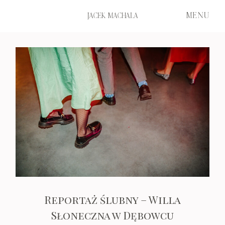
MENU
JACEK MACHALA
START
FILMS
PORTFOLIO
ABOUT ME
Reportaż ślubny – Willa
Słoneczna w Dębowcu