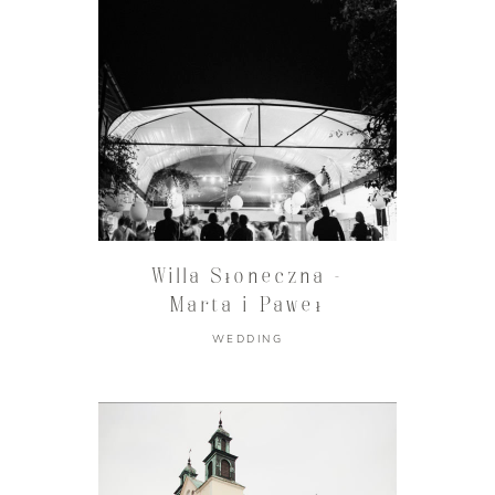
Willa Słoneczna –
Marta i Paweł
WEDDING